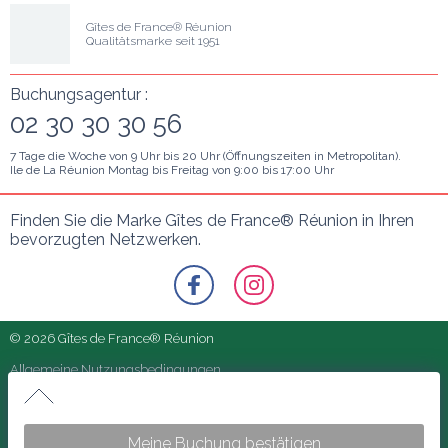
Gîtes de France® Réunion
Qualitätsmarke seit 1951
Buchungsagentur :
02 30 30 30 56
7 Tage die Woche von 9 Uhr bis 20 Uhr (Öffnungszeiten in Metropolitan).
Ile de La Réunion Montag bis Freitag von 9:00 bis 17:00 Uhr
Finden Sie die Marke Gîtes de France® Réunion in Ihren 
bevorzugten Netzwerken.
© 2026 Gîtes de France® Réunion
Allgemeine Nutzungsbedingungen
Unsere Partner
Gîtes Ango (les) - Gîte jaune 4 épis
Rechtliche Hinweise
Gite Ango- Gite jaune 4 épis
Meine Buchung bestätigen
Häufig gestellte Fragen