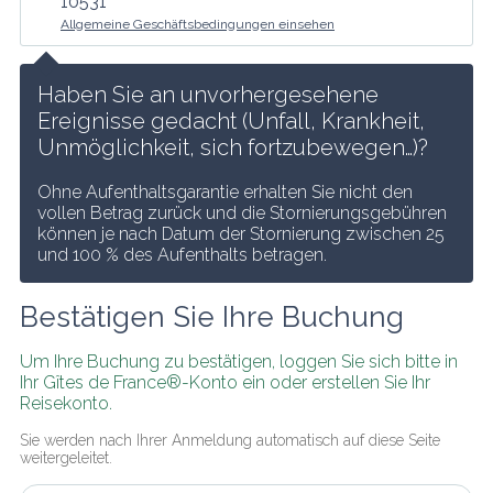
10531
Allgemeine Geschäftsbedingungen einsehen
Haben Sie an unvorhergesehene 
Ereignisse gedacht (Unfall, Krankheit, 
Unmöglichkeit, sich fortzubewegen…)?
Ohne Aufenthaltsgarantie erhalten Sie nicht den 
vollen Betrag zurück und die Stornierungsgebühren 
können je nach Datum der Stornierung zwischen 25 
und 100 % des Aufenthalts betragen.
Bestätigen Sie Ihre Buchung
Um Ihre Buchung zu bestätigen, loggen Sie sich bitte in 
Ihr Gîtes de France®-Konto ein oder erstellen Sie Ihr 
Reisekonto.
Sie werden nach Ihrer Anmeldung automatisch auf diese Seite 
weitergeleitet.