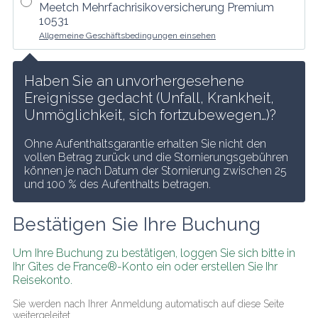
Meetch Mehrfachrisikoversicherung Premium
10531
Allgemeine Geschäftsbedingungen einsehen
Haben Sie an unvorhergesehene 
Ereignisse gedacht (Unfall, Krankheit, 
Unmöglichkeit, sich fortzubewegen…)?
Ohne Aufenthaltsgarantie erhalten Sie nicht den 
vollen Betrag zurück und die Stornierungsgebühren 
können je nach Datum der Stornierung zwischen 25 
und 100 % des Aufenthalts betragen.
Bestätigen Sie Ihre Buchung
Um Ihre Buchung zu bestätigen, loggen Sie sich bitte in 
Ihr Gîtes de France®-Konto ein oder erstellen Sie Ihr 
Reisekonto.
Sie werden nach Ihrer Anmeldung automatisch auf diese Seite 
weitergeleitet.