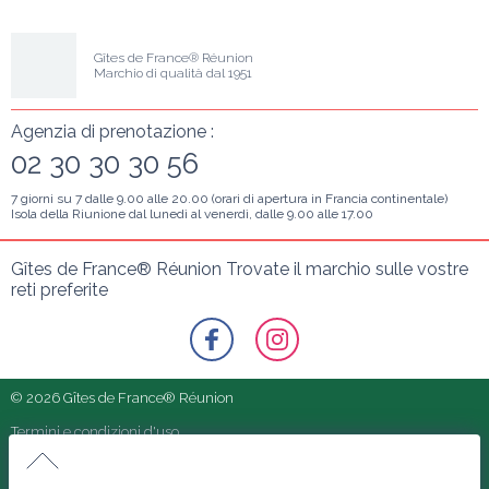
Gîtes de France® Réunion
Marchio di qualità dal 1951
Agenzia di prenotazione :
02 30 30 30 56
7 giorni su 7 dalle 9.00 alle 20.00 (orari di apertura in Francia continentale)
Isola della Riunione dal lunedì al venerdì, dalle 9.00 alle 17.00
Gîtes de France® Réunion Trovate il marchio sulle vostre 
reti preferite
© 2026 Gîtes de France® Réunion
Termini e condizioni d'uso
I nostri partner
Le Val'rie
Informazioni legali