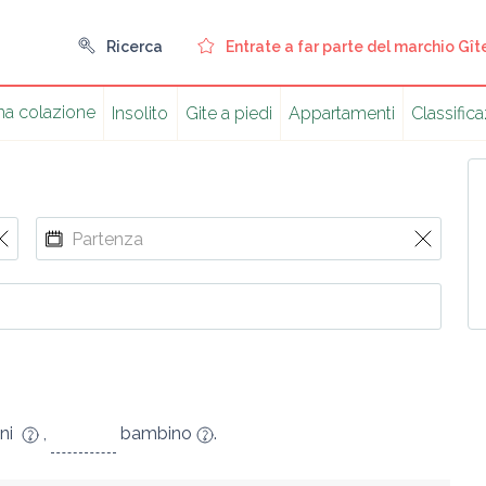
Ricerca
Entrate a far parte del marchio Gît
a colazioneㅤ
Insolito
Gite a piedi
Appartamenti
Classific
ni
,
bambino
.