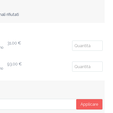
li rifiutati
31,00 €
rno
93,00 €
rno
Applicare