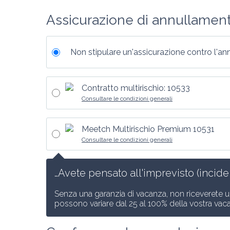
Assicurazione di annullamen
Non stipulare un'assicurazione contro l'a
Contratto multirischio: 10533
Consultare le condizioni generali
Meetch Multirischio Premium 10531
Consultare le condizioni generali
…Avete pensato all'imprevisto (inciden
Senza una garanzia di vacanza, non riceverete u
possono variare dal 25 al 100% della vostra vac