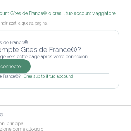
ount Gîtes de France® o crea il tuo account viaggiatore.
indirizzati a questa pagina.
ompte Gîtes de France® ?
gé vers cette page après votre connexion.
connecter
 de France®? 
Crea subito il tuo account!
re
ni principali
azione come alloggio 