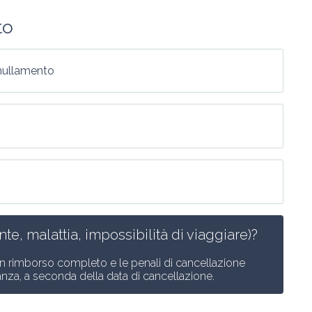
to
nnullamento
te, malattia, impossibilità di viaggiare)?
n rimborso completo e le penali di cancellazione 
anza, a seconda della data di cancellazione.