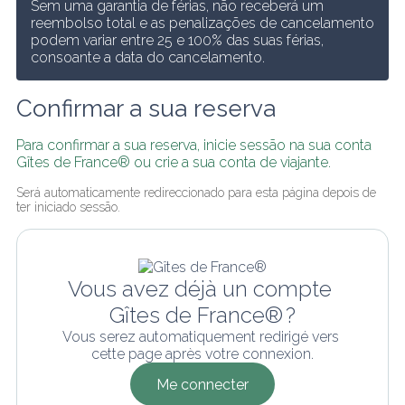
Sem uma garantia de férias, não receberá um 
reembolso total e as penalizações de cancelamento 
podem variar entre 25 e 100% das suas férias, 
consoante a data do cancelamento.
Confirmar a sua reserva
Para confirmar a sua reserva, inicie sessão na sua conta 
Gîtes de France® ou crie a sua conta de viajante.
Será automaticamente redireccionado para esta página depois de 
ter iniciado sessão.
Vous avez déjà un compte 
Gîtes de France® ?
Vous serez automatiquement redirigé vers 
cette page après votre connexion.
Me connecter